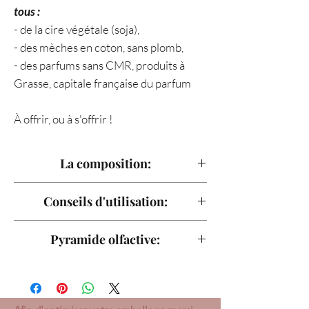
tous :
- de la cire végétale (soja),
- des mèches en coton, sans plomb,
- des parfums sans CMR, produits à
Grasse, capitale française du parfum
À offrir, ou à s'offrir !
La composition:
100% cire de soja
Conseils d'utilisation:
Mèche en coton sans plomb
Parfum de Grasse, sans CMR, végan
- Allumez la bougie et laissez la piscine
Pyramide olfactive:
& non testé sur les animaux !
de cire se former, et ce jusqu'au bord du
Fait à la main, en Lorrain
contenant - afin de ne créer aucun
Note de tête : ylang-ylang, orchidée
tunnel.
Note de coeur: monoï, tiaré, jasmin
- Ne dépassez pas les 4h continues de
Note de fond: vanille, coco