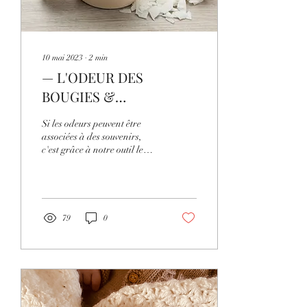
10 mai 2023
∙
2
min
— L'ODEUR DES
BOUGIES &
L'ÉMOTIONNEL
Si les odeurs peuvent être
associées à des souvenirs,
c'est grâce à notre outil le
plus précieux : notre cerveau.
Les odeurs sont...
79
0