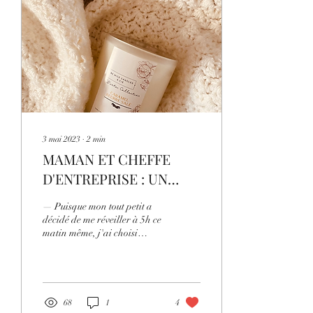
3 mai 2023
∙
2
min
MAMAN ET CHEFFE
D'ENTREPRISE : UN
DÉFI À S'APPROPRIER.
— Puisque mon tout petit a
décidé de me réveiller à 5h ce
matin même, j'ai choisi
d'utiliser ce temps à bon
escient, et vous rédiger un...
68
1
4