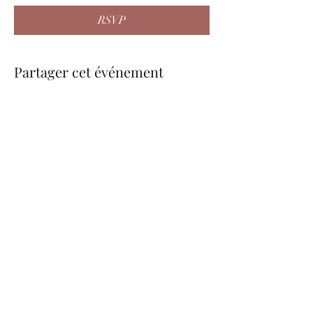
RSVP
Partager cet événement
be.nice.candles@outlook.fr
©2026 - Créé avec Wix.com
Formulaire d'abonnement