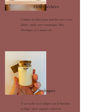
Fleurs séchées
Couleur au choix pour matcher avec votre
thème : nude, rose romantique, bleu
électrique, vert nature etc.
Breloques
À accrocher ou à adapter sur le bouchon
en liège : doré, argenté, coloré etc.