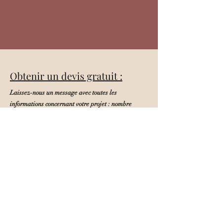
Obtenir un devis gratuit :
Laissez-nous un message avec toutes les
informations concernant votre projet : nombre
d'invités, thème, coloris souhaités, parfums, date
de l'évènement.
Plus c'est détaillé, mieux c'est.
Ensuite, n
ous reviendrons vers vous pour vous
donner un devis et discuter avec plus de précision
de vos envies !
Prénom