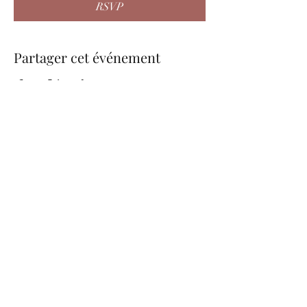
RSVP
Partager cet événement
be.nice.candles@outlook.fr
©2026 - Créé avec Wix.com
Formulaire d'abonnement
Envoyer