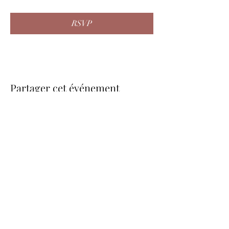
RSVP
Partager cet événement
be.nice.candles@outlook.fr
©2026 - Créé avec Wix.com
Formulaire d'abonnement