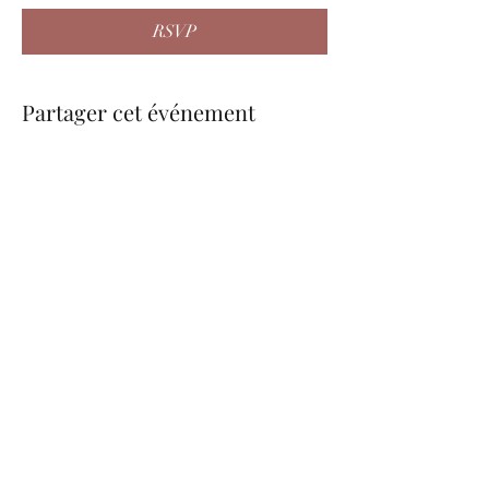
RSVP
Partager cet événement
be.nice.candles@outlook.fr
©2026 - Créé avec Wix.com
Formulaire d'abonnement