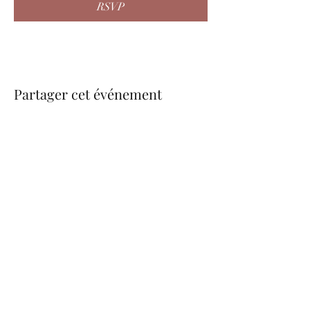
RSVP
Partager cet événement
be.nice.candles@outlook.fr
©2026 - Créé avec Wix.com
Formulaire d'abonnement