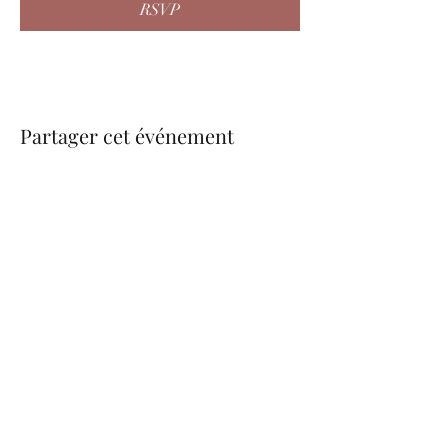
RSVP
Partager cet événement
be.nice.candles@outlook.fr
©2026 - Créé avec Wix.com
Formulaire d'abonnement