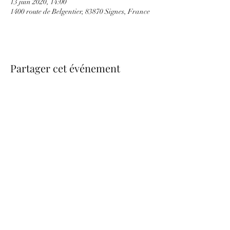
13 juin 2020, 14:00
1400 route de Belgentier, 83870 Signes, France
Partager cet événement
be.nice.candles@outlook.fr
©2026 - Créé avec Wix.com
Formulaire d'abonnement