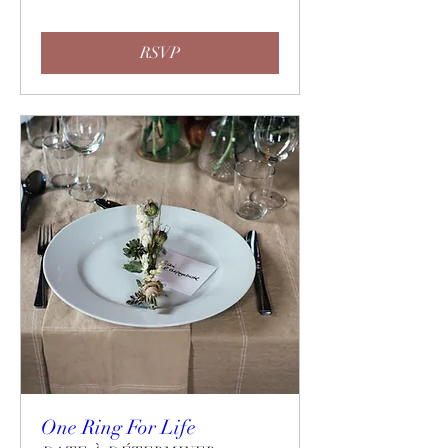
RSVP
One Ring For Life