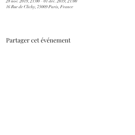
28 nov. 2019, 21:00 – 01 déc. 2019, 21:00
16 Rue de Clichy, 75009 Paris, France
Partager cet événement
be.nice.candles@outlook.fr
©2026 - Créé avec Wix.com
Formulaire d'abonnement