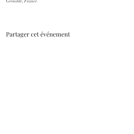
Grenoble, France
Partager cet événement
be.nice.candles@outlook.fr
©2026 - Créé avec Wix.com
Formulaire d'abonnement