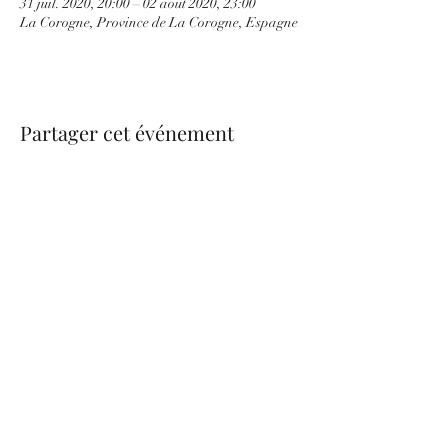
31 juil. 2020, 20:00 – 02 août 2020, 23:00
La Corogne, Province de La Corogne, Espagne
Partager cet événement
be.nice.candles@outlook.fr
©2026 - Créé avec Wix.com
Formulaire d'abonnement