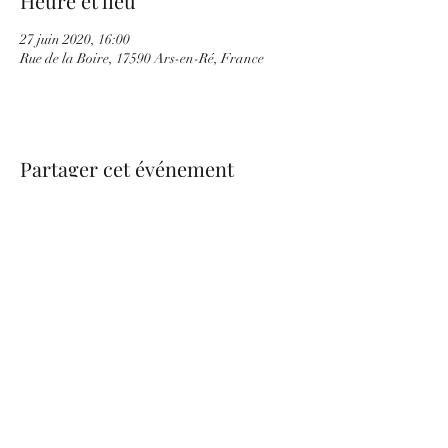
Heure et lieu
27 juin 2020, 16:00
Rue de la Boire, 17590 Ars-en-Ré, France
Partager cet événement
be.nice.candles@outlook.fr
©2026 - Créé avec Wix.com
Formulaire d'abonnement