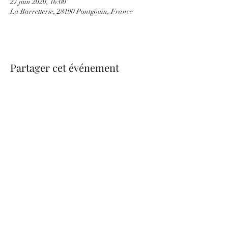
27 juin 2020, 16:00
La Barretterie, 28190 Pontgouin, France
Partager cet événement
be.nice.candles@outlook.fr
©2026 - Créé avec Wix.com
Formulaire d'abonnement