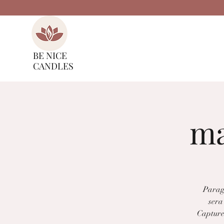
• Accueil/Menu
• C
BE NICE
CANDLES
ma
Paragr
sera 
Capturez