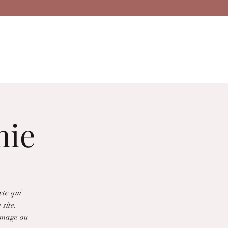
s
— La marque
nie
xte qui
 site.
 image ou