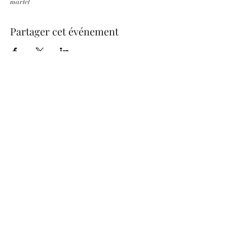
martel
Partager cet événement
be.nice.candles@outlook.fr
©2026 - Créé avec Wix.com
Formulaire d'abonnement
Envoyer