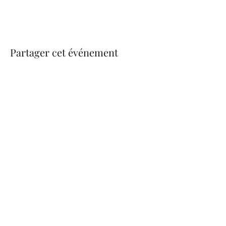
Partager cet événement
be.nice.candles@outlook.fr
©2026 - Créé avec Wix.com
Formulaire d'abonnement