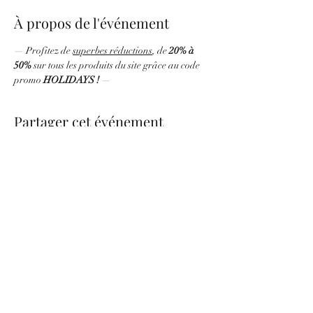
À propos de l'événement
— Profitez de 
superbes réductions
, de 
20% à 
50%
 sur tous les produits du site grâce au code 
promo
 HOLIDAYS ! 
—
Partager cet événement
be.nice.candles@outlook.fr
©2026 - Créé avec Wix.com
Formulaire d'abonnement