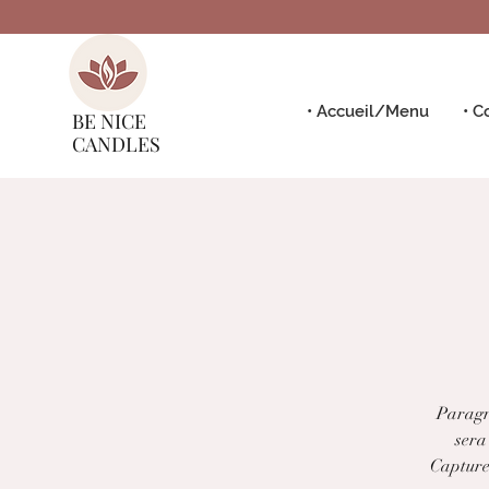
• Accueil/Menu
• C
BE NICE
CANDLES
Paragra
sera 
Capturez