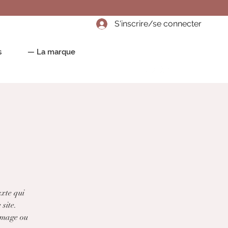
S'inscrire/se connecter
s
— La marque
exte qui
 site.
 image ou