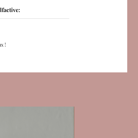
factive:
x !