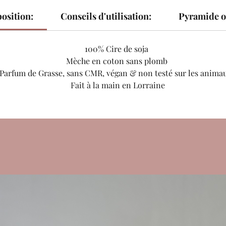
osition:
Conseils d'utilisation:
Pyramide ol
100% Cire de soja
Mèche en coton sans plomb
Parfum de Grasse, sans CMR, végan & non testé sur les animau
Fait à la main en Lorraine