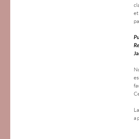
cl
et
pa
Pu
Re
Ja
No
es
fa
Ce
La
a 