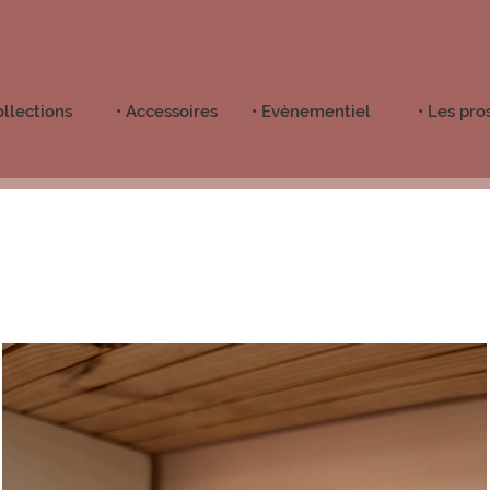
ollections
• Accessoires
• Evènementiel
• Les pro