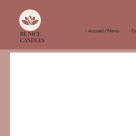
• Accueil/Menu
• C
BE NICE
CANDLES