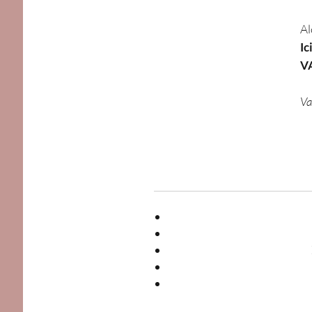
Al
Ic
VA
Va