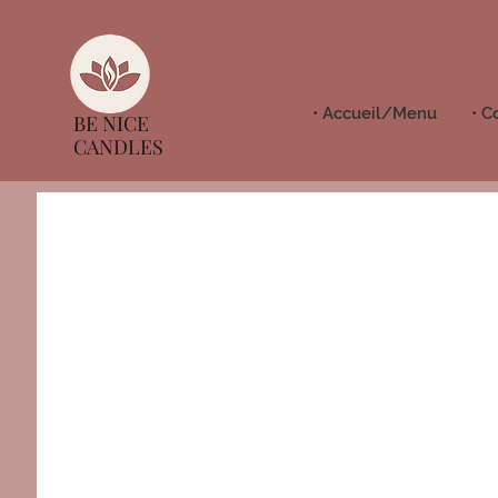
• Accueil/Menu
• C
BE NICE
CANDLES