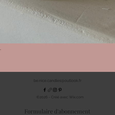
Aperçu rapide
C
be.nice.candles@outlook.fr
©2026 - Créé avec Wix.com
Formulaire d'abonnement