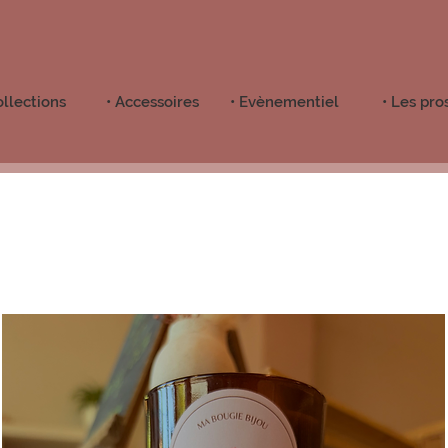
ollections
• Accessoires
• Evènementiel
• Les pro