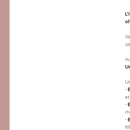
L'
ol
Vo
so
Av
Un
U
-
et
-
rh
-
fi