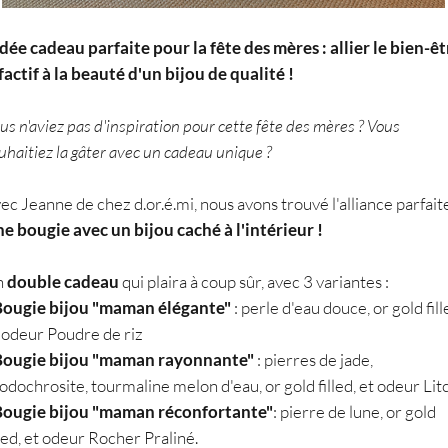
idée cadeau parfaite pour la fête des mères : allier le bien-êt
factif à la beauté d'un bijou de qualité !
us n'aviez pas d'inspiration pour cette fête des mères ? Vous
uhaitiez la gâter avec un cadeau unique ?
ec Jeanne de chez d.or.é.mi, nous avons trouvé l'alliance parfaite
e bougie avec un bijou caché à l'intérieur !
n
double cadeau
qui plaira à coup sûr, avec 3 variantes :
Bougie bijou "maman élégante"
: perle d'eau douce, or gold fill
 odeur Poudre de riz
Bougie bijou "maman rayonnante"
: pierres de jade,
odochrosite, tourmaline melon d'eau, or gold filled, et odeur Lit
Bougie bijou "maman réconfortante"
: pierre de lune, or gold
lled, et odeur Rocher Praliné.